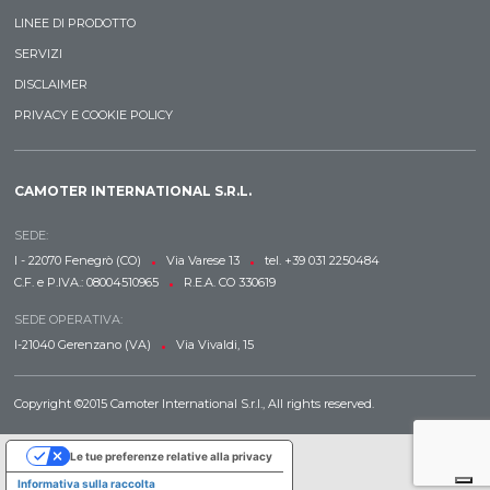
LINEE DI PRODOTTO
SERVIZI
DISCLAIMER
PRIVACY E COOKIE POLICY
CAMOTER INTERNATIONAL S.R.L.
SEDE:
•
•
I - 22070 Fenegrò (CO)
Via Varese 13
tel. +39 031 2250484
•
C.F. e P.IVA.: 08004510965
R.E.A. CO 330619
SEDE OPERATIVA:
•
I-21040 Gerenzano (VA)
Via Vivaldi, 15
Copyright ©2015 Camoter International S.r.l., All rights reserved.
Le tue preferenze relative alla privacy
Informativa sulla raccolta