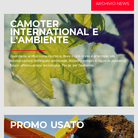
ARCHIVIO NEWS
CAMOTER
INTERNATIONAL E
L'AMBIENTE
Guardiamo ai rifiuti come risorse e, dove il ciclo di vita è al termine, alla
minimizzazione dell'impatto ambientale. Abbiamo sempre lo sguardo puntato al
futuro, all'innovazione tecnologica. Per te, per l'ambiente.
PROMO USATO