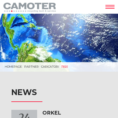
Tog
nav
HOMEPAGE
PARTNER
CARICATORI
T815
NEWS
ORKEL
24