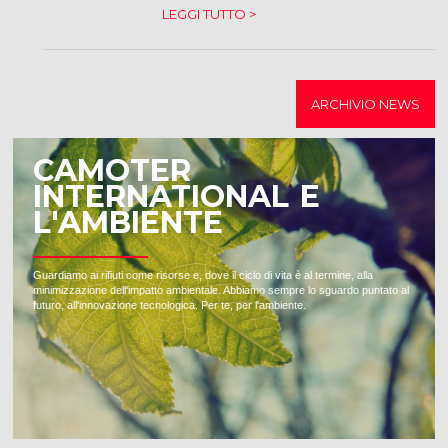
LEGGI TUTTO >
ARCHIVIO NEWS
CAMOTER
INTERNATIONAL E
L'AMBIENTE
Guardiamo ai rifiuti come risorse e, dove il ciclo di vita è al termine, alla
minimizzazione dell'impatto ambientale. Abbiamo sempre lo sguardo puntato al
futuro, all'innovazione tecnologica. Per te, per l'ambiente.