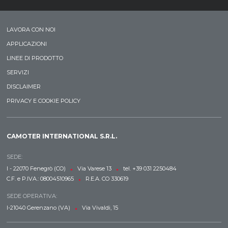
LAVORA CON NOI
APPLICAZIONI
LINEE DI PRODOTTO
SERVIZI
DISCLAIMER
PRIVACY E COOKIE POLICY
CAMOTER INTERNATIONAL S.R.L.
SEDE:
•
•
I - 22070 Fenegrò (CO)
Via Varese 13
tel. +39 031 2250484
•
C.F. e P.IVA.: 08004510965
R.E.A. CO 330619
SEDE OPERATIVA:
•
I-21040 Gerenzano (VA)
Via Vivaldi, 15