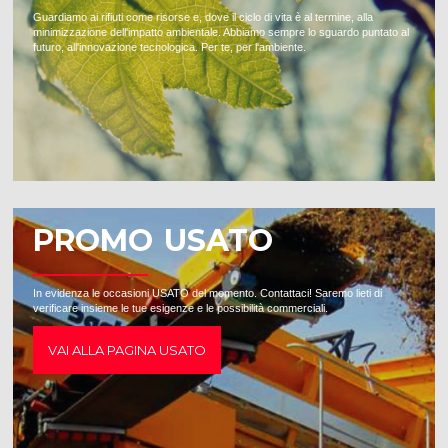
Guardiamo ai rifiuti come risorse e, dove il ciclo di vita è al termine, alla
minimizzazione dell'impatto ambientale. Abbiamo sempre lo sguardo puntato al
futuro, all'innovazione tecnologica. Per te, per l'ambiente.
PROMO USATO
In evidenza le occasioni USATO del momento. Contattaci! Saremo lieti di
verificare insieme le tue esigenze e le possibilità commerciali.
VAI ALLA PAGINA USATO