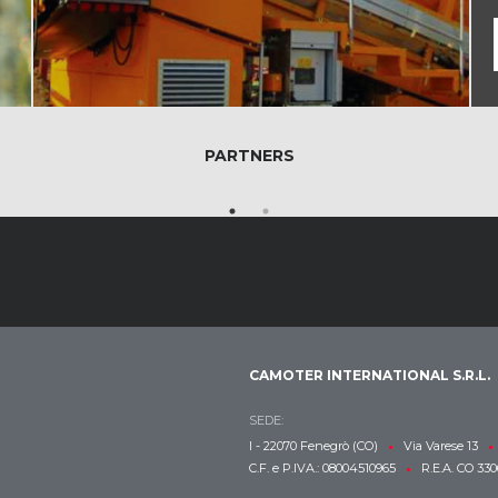
PARTNERS
CAMOTER INTERNATIONAL S.R.L.
SEDE:
•
•
I - 22070 Fenegrò (CO)
Via Varese 13
•
C.F. e P.IVA.: 08004510965
R.E.A. CO 330