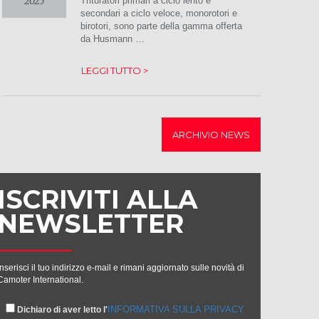
2025
Trituratori primari a ciclo lento e
secondari a ciclo veloce, monorotori e
birotori, sono parte della gamma offerta
da Husmann …
LEGGI TUTTO >
ARCHIVIO NEWS
ISCRIVITI ALLA
NEWSLETTER
Inserisci il tuo indirizzo e-mail e rimani aggiornato sulle novità di
Camoter International.
INFORMATIVA SULLA PRIVACY
Dichiaro di aver letto l'