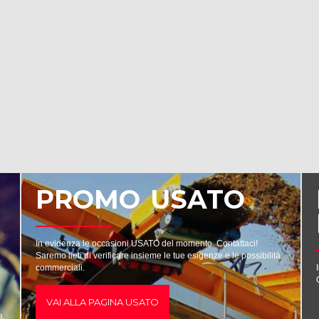
PROMO USATO
In evidenza le occasioni USATO del momento. Contattaci!
Saremo lieti di verificare insieme le tue esigenze e le possibilità
commerciali.
VAI ALLA PAGINA USATO
a.