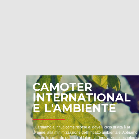
CAMOTER
INTERNATIONAL
E L'AMBIENTE
Guardiamo ai rifiuti come risorse e, dove il ciclo di vita è al
termine, alla minimizzazione dell'impatto ambientale. Abbiamo
sempre lo sguardo puntato al futuro, all'innovazione tecnologic