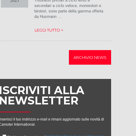
2025
Trituratori primari a ciclo lento e
secondari a ciclo veloce, monorotori e
birotori, sono parte della gamma offerta
da Husmann …
LEGGI TUTTO >
ARCHIVIO NEWS
ISCRIVITI ALLA
NEWSLETTER
Inserisci il tuo indirizzo e-mail e rimani aggiornato sulle novità di
Camoter International.