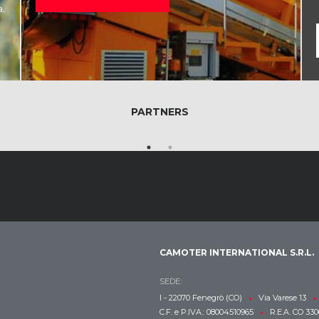
a.
PARTNERS
CAMOTER INTERNATIONAL S.R.L.
SEDE:
•
•
I - 22070 Fenegrò (CO)
Via Varese 13
•
C.F. e P.IVA.: 08004510965
R.E.A. CO 330