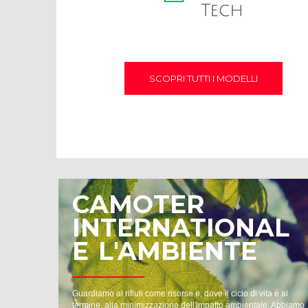
SCOPRI TUTTI I MODELLI
CAMOTER
INTERNATIONAL
E L'AMBIENTE
Guardiamo ai rifiuti come risorse e, dove il ciclo di vita è al
termine, alla minimizzazione dell'impatto ambientale. Abbiamo