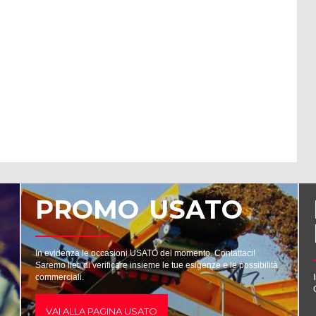
PROMO USATO
In evidenza le occasioni USATO del momento. Contattaci!
Saremo lieti di verificare insieme le tue esigenze e le possibilità
commerciali.
VAI ALLA PAGINA USATO