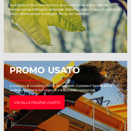
Guardiamo ai rifiuti come risorse e, dove il ciclo di vita è al termine, alla
minimizzazione dell'impatto ambientale. Abbiamo sempre lo sguardo puntato al
futuro, all'innovazione tecnologica. Per te, per l'ambiente.
PROMO USATO
In evidenza le occasioni USATO del momento. Contattaci! Saremo lieti di
verificare insieme le tue esigenze e le possibilità commerciali.
VAI ALLA PAGINA USATO