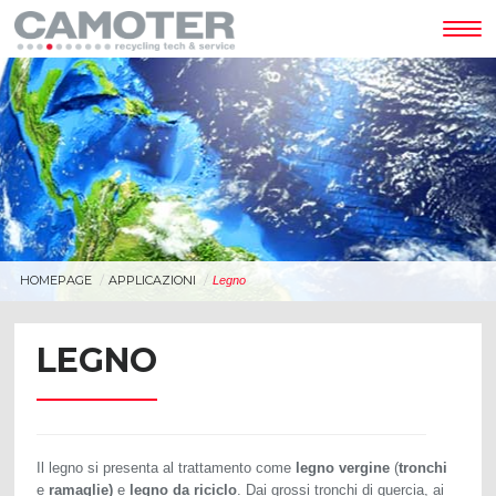
Tog
nav
HOMEPAGE
APPLICAZIONI
Legno
LEGNO
Il legno si presenta al trattamento come
legno
vergine
(
tronchi
e
ramaglie)
e
legno
da
riciclo
. Dai grossi tronchi di quercia, ai