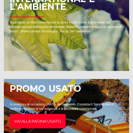
L'AMBIENTE
Guardiamo ai rifiuti come risorse e, dove il ciclo di vita è al termine, alla
minimizzazione dell'impatto ambientale. Abbiamo sempre lo sguardo puntato al
futuro, all'innovazione tecnologica. Per te, per l'ambiente.
PROMO USATO
In evidenza le occasioni USATO del momento. Contattaci! Saremo lieti di
verificare insieme le tue esigenze e le possibilità commerciali.
VAI ALLA PAGINA USATO