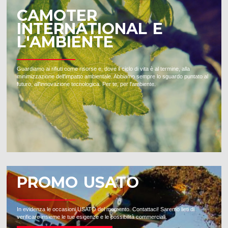
CAMOTER
INTERNATIONAL E
L'AMBIENTE
Guardiamo ai rifiuti come risorse e, dove il ciclo di vita è al termine, alla
minimizzazione dell'impatto ambientale. Abbiamo sempre lo sguardo puntato al
futuro, all'innovazione tecnologica. Per te, per l'ambiente.
PROMO USATO
In evidenza le occasioni USATO del momento. Contattaci! Saremo lieti di
verificare insieme le tue esigenze e le possibilità commerciali.