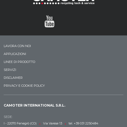
LAVORA CON NOI
APPLICAZIONI
LINEE DI PRODOTTO
SERVIZI
DISCLAIMER
PRIVACY E COOKIE POLICY
CAMOTER INTERNATIONAL S.R.L.
SEDE:
•
•
I - 22070 Fenegrò (CO)
Via Varese 13
tel. +39 031 2250484