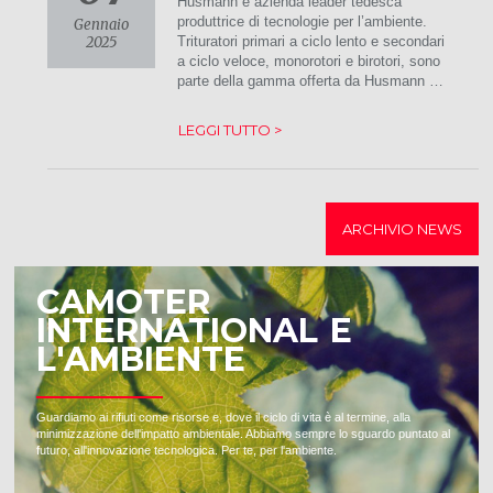
Husmann è azienda leader tedesca
produttrice di tecnologie per l’ambiente.
Gennaio
2025
Trituratori primari a ciclo lento e secondari
a ciclo veloce, monorotori e birotori, sono
parte della gamma offerta da Husmann …
LEGGI TUTTO >
ARCHIVIO NEWS
CAMOTER
INTERNATIONAL E
L'AMBIENTE
Guardiamo ai rifiuti come risorse e, dove il ciclo di vita è al termine, alla
minimizzazione dell'impatto ambientale. Abbiamo sempre lo sguardo puntato al
futuro, all'innovazione tecnologica. Per te, per l'ambiente.