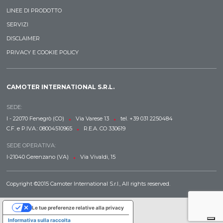
LINEE DI PRODOTTO
SERVIZI
DISCLAIMER
PRIVACY E COOKIE POLICY
CAMOTER INTERNATIONAL S.R.L.
SEDE:
•
•
I - 22070 Fenegrò (CO)
Via Varese 13
tel. +39 031 2250484
•
C.F. e P.IVA.: 08004510965
R.E.A. CO 330619
SEDE OPERATIVA:
•
I-21040 Gerenzano (VA)
Via Vivaldi, 15
Copyright ©2015 Camoter International S.r.l., All rights reserved.
Le tue preferenze relative alla privacy
Informativa sulla raccolta