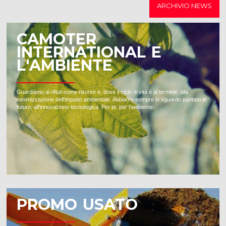
ARCHIVIO NEWS
CAMOTER
INTERNATIONAL E
L'AMBIENTE
Guardiamo ai rifiuti come risorse e, dove il ciclo di vita è al termine, alla
minimizzazione dell'impatto ambientale. Abbiamo sempre lo sguardo puntato al
futuro, all'innovazione tecnologica. Per te, per l'ambiente.
PROMO USATO