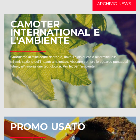
ARCHIVIO NEWS
CAMOTER
INTERNATIONAL E
L'AMBIENTE
Guardiamo ai rifiuti come risorse e, dove il ciclo di vita è al termine, alla
minimizzazione dell'impatto ambientale. Abbiamo sempre lo sguardo puntato al
futuro, all'innovazione tecnologica. Per te, per l'ambiente.
PROMO USATO