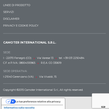
LINEE DI PRODOTTO
SERVIZI
DISCLAIMER
PRIVACY E COOKIE POLICY
CAMOTER INTERNATIONAL S.R.L.
SEDE:
•
•
I - 22070 Fenegrò (CO)
Via Varese 13
tel. +39 031 2250484
•
C.F. e P.IVA.: 08004510965
R.E.A. CO 330619
SEDE OPERATIVA:
•
I-21040 Gerenzano (VA)
Via Vivaldi, 15
Copyright ©2015 Camoter International S.r.l., All rights reserved.
Le tue preferenze relative alla privacy
Informativa sulla raccolta