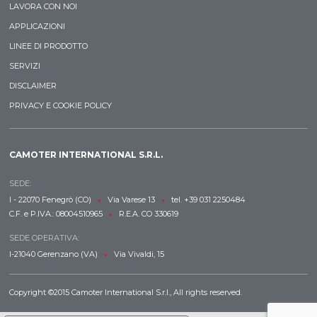
LAVORA CON NOI
APPLICAZIONI
LINEE DI PRODOTTO
SERVIZI
DISCLAIMER
PRIVACY E COOKIE POLICY
CAMOTER INTERNATIONAL S.R.L.
SEDE:
•
•
I - 22070 Fenegrò (CO)
Via Varese 13
tel. +39 031 2250484
•
C.F. e P.IVA.: 08004510965
R.E.A. CO 330619
SEDE OPERATIVA:
•
I-21040 Gerenzano (VA)
Via Vivaldi, 15
Copyright ©2015 Camoter International S.r.l., All rights reserved.