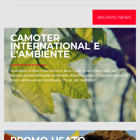
ARCHIVIO NEWS
CAMOTER
INTERNATIONAL E
L'AMBIENTE
Guardiamo ai rifiuti come risorse e, dove il ciclo di vita è al termine, alla
minimizzazione dell'impatto ambientale. Abbiamo sempre lo sguardo puntato al
futuro, all'innovazione tecnologica. Per te, per l'ambiente.