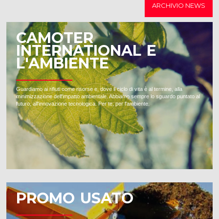
ARCHIVIO NEWS
CAMOTER
INTERNATIONAL E
L'AMBIENTE
Guardiamo ai rifiuti come risorse e, dove il ciclo di vita è al termine, alla
minimizzazione dell'impatto ambientale. Abbiamo sempre lo sguardo puntato al
futuro, all'innovazione tecnologica. Per te, per l'ambiente.
PROMO USATO