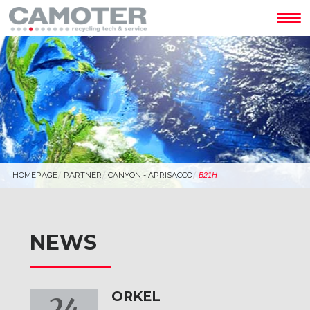
Tog
nav
HOMEPAGE
PARTNER
CANYON - APRISACCO
B21H
NEWS
ORKEL
24