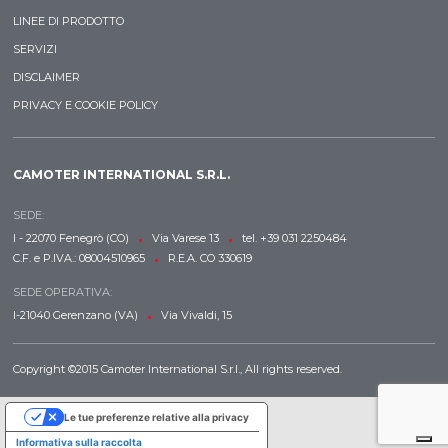
LINEE DI PRODOTTO
SERVIZI
DISCLAIMER
PRIVACY E COOKIE POLICY
CAMOTER INTERNATIONAL S.R.L.
SEDE:
•
•
I - 22070 Fenegrò (CO)
Via Varese 13
tel. +39 031 2250484
•
C.F. e P.IVA.: 08004510965
R.E.A. CO 330619
SEDE OPERATIVA:
•
I-21040 Gerenzano (VA)
Via Vivaldi, 15
Copyright ©2015 Camoter International S.r.l., All rights reserved.
Le tue preferenze relative alla privacy
Informativa sulla raccolta