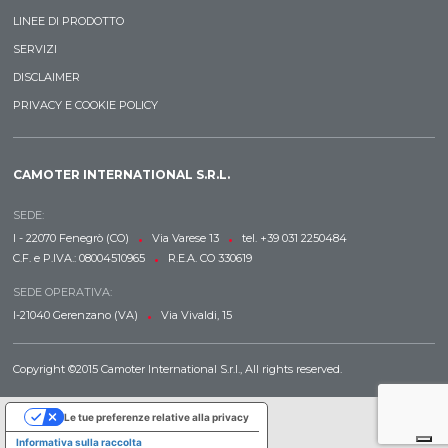
LINEE DI PRODOTTO
SERVIZI
DISCLAIMER
PRIVACY E COOKIE POLICY
CAMOTER INTERNATIONAL S.R.L.
SEDE:
•
•
I - 22070 Fenegrò (CO)
Via Varese 13
tel. +39 031 2250484
•
C.F. e P.IVA.: 08004510965
R.E.A. CO 330619
SEDE OPERATIVA:
•
I-21040 Gerenzano (VA)
Via Vivaldi, 15
Copyright ©2015 Camoter International S.r.l., All rights reserved.
Le tue preferenze relative alla privacy
Informativa sulla raccolta