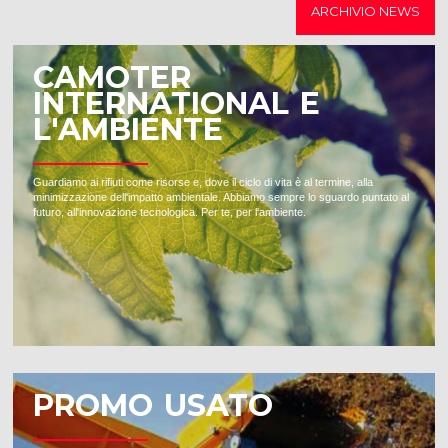
ARCHIVIO NEWS
CAMOTER
INTERNATIONAL E
L'AMBIENTE
Guardiamo ai rifiuti come risorse e, dove il ciclo di vita è al termine, alla
minimizzazione dell'impatto ambientale. Abbiamo sempre lo sguardo puntato al
futuro, all'innovazione tecnologica. Per te, per l'ambiente.
PROMO USATO