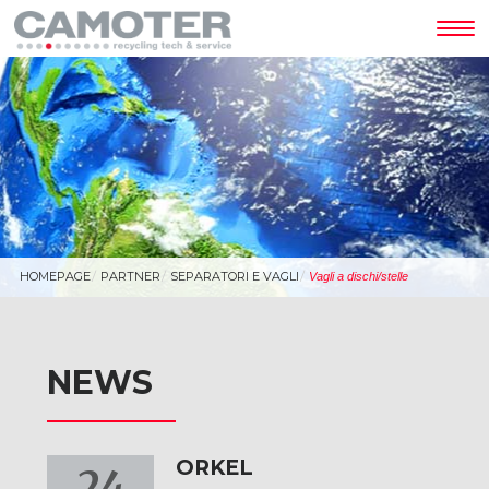
Tog
nav
HOMEPAGE
PARTNER
SEPARATORI E VAGLI
Vagli a dischi/stelle
NEWS
ORKEL
24