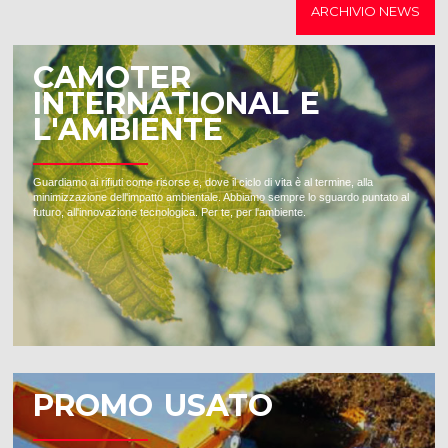
ARCHIVIO NEWS
CAMOTER
INTERNATIONAL E
L'AMBIENTE
Guardiamo ai rifiuti come risorse e, dove il ciclo di vita è al termine, alla
minimizzazione dell'impatto ambientale. Abbiamo sempre lo sguardo puntato al
futuro, all'innovazione tecnologica. Per te, per l'ambiente.
PROMO USATO