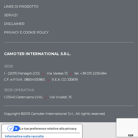
LINEE DI PRODOTTO
SERVIZI
DISCLAIMER
PRIVACY E COOKIE POLICY
CAMOTER INTERNATIONAL S.R.L.
SEDE:
•
•
I - 22070 Fenegrò (CO)
Via Varese 13
tel. +39 031 2250484
•
C.F. e P.IVA.: 08004510965
R.E.A. CO 330619
SEDE OPERATIVA:
•
I-21040 Gerenzano (VA)
Via Vivaldi, 15
Copyright ©2015 Camoter International S.r.l., All rights reserved.
Le tue preferenze relative alla privacy
Informativa sulla raccolta