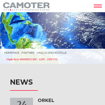
Tog
nav
HOMEPAGE
PARTNER
VAGLI A DISCHI/STELLE
Vaglio fisso MAXIMUS 900 - 1200 - 1500 F/G
NEWS
ORKEL
24