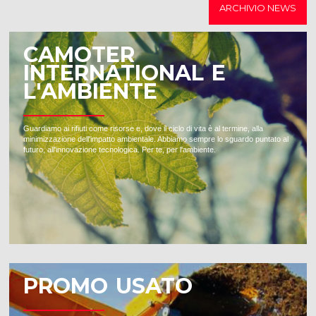
ARCHIVIO NEWS
CAMOTER
INTERNATIONAL E
L'AMBIENTE
Guardiamo ai rifiuti come risorse e, dove il ciclo di vita è al termine, alla
minimizzazione dell'impatto ambientale. Abbiamo sempre lo sguardo puntato al
futuro, all'innovazione tecnologica. Per te, per l'ambiente.
PROMO USATO