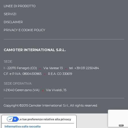
LINEE DI PRODOTTO
SERVIZI
DISCLAIMER
PRIVACY E COOKIE POLICY
CAMOTER INTERNATIONAL S.R.L.
SEDE:
•
•
I - 22070 Fenegrò (CO)
Via Varese 13
tel. +39 031 2250484
•
C.F. e P.IVA.: 08004510965
R.E.A. CO 330619
SEDE OPERATIVA:
•
I-21040 Gerenzano (VA)
Via Vivaldi, 15
Copyright ©2015 Camoter International S.r.l., All rights reserved.
Le tue preferenze relative alla privacy
Informativa sulla raccolta