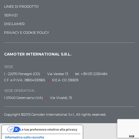
LINEE DI PRODOTTO
SERVIZI
DISCLAIMER
PRIVACY E COOKIE POLICY
CAMOTER INTERNATIONAL S.R.L.
SEDE:
•
•
I - 22070 Fenegrò (CO)
Via Varese 13
tel. +39 031 2250484
•
C.F. e P.IVA.: 08004510965
R.E.A. CO 330619
SEDE OPERATIVA:
•
I-21040 Gerenzano (VA)
Via Vivaldi, 15
Copyright ©2015 Camoter International S.r.l., All rights reserved.
Le tue preferenze relative alla privacy
Informativa sulla raccolta