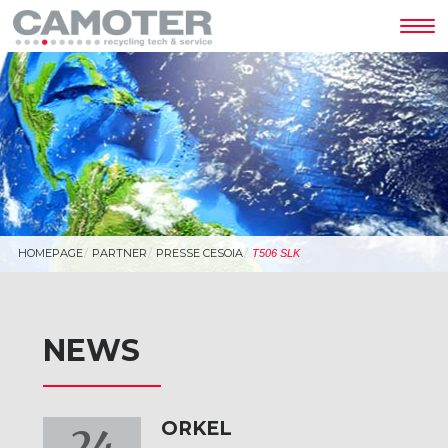
Tog
nav
HOMEPAGE
PARTNER
PRESSE CESOIA
T506 SLK
NEWS
ORKEL
24