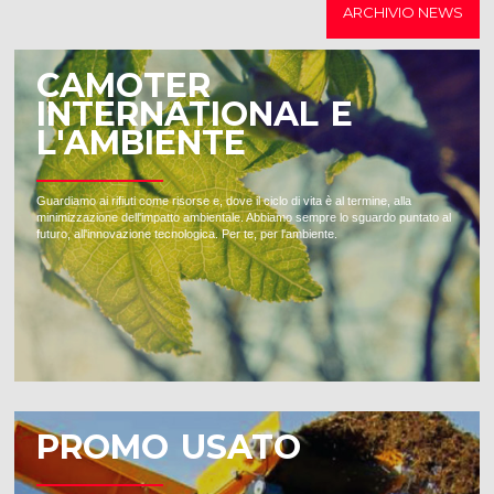
ARCHIVIO NEWS
CAMOTER
INTERNATIONAL E
L'AMBIENTE
Guardiamo ai rifiuti come risorse e, dove il ciclo di vita è al termine, alla
minimizzazione dell'impatto ambientale. Abbiamo sempre lo sguardo puntato al
futuro, all'innovazione tecnologica. Per te, per l'ambiente.
PROMO USATO