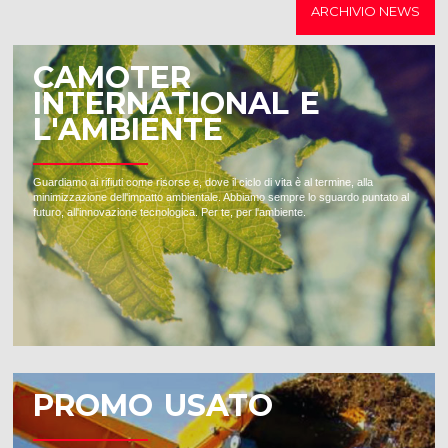
ARCHIVIO NEWS
CAMOTER
INTERNATIONAL E
L'AMBIENTE
Guardiamo ai rifiuti come risorse e, dove il ciclo di vita è al termine, alla
minimizzazione dell'impatto ambientale. Abbiamo sempre lo sguardo puntato al
futuro, all'innovazione tecnologica. Per te, per l'ambiente.
PROMO USATO