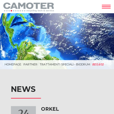
Tog
nav
HOMEPAGE
PARTNER
TRATTAMENTI SPECIALI - BIODRUM
BD3,6/32
NEWS
ORKEL
24