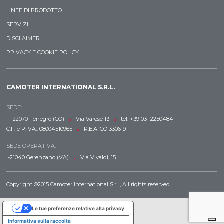
LINEE DI PRODOTTO
SERVIZI
DISCLAIMER
PRIVACY E COOKIE POLICY
CAMOTER INTERNATIONAL S.R.L.
SEDE:
•
•
I - 22070 Fenegrò (CO)
Via Varese 13
tel. +39 031 2250484
•
C.F. e P.IVA.: 08004510965
R.E.A. CO 330619
SEDE OPERATIVA:
•
I-21040 Gerenzano (VA)
Via Vivaldi, 15
Copyright ©2015 Camoter International S.r.l., All rights reserved.
Le tue preferenze relative alla privacy
Informativa sulla raccolta