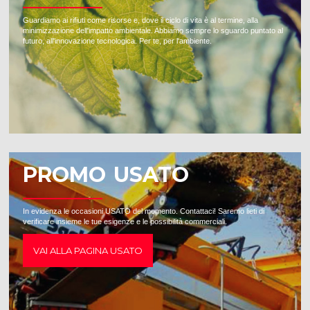
Guardiamo ai rifiuti come risorse e, dove il ciclo di vita è al termine, alla
minimizzazione dell'impatto ambientale. Abbiamo sempre lo sguardo puntato al
futuro, all'innovazione tecnologica. Per te, per l'ambiente.
PROMO USATO
In evidenza le occasioni USATO del momento. Contattaci! Saremo lieti di
verificare insieme le tue esigenze e le possibilità commerciali.
VAI ALLA PAGINA USATO