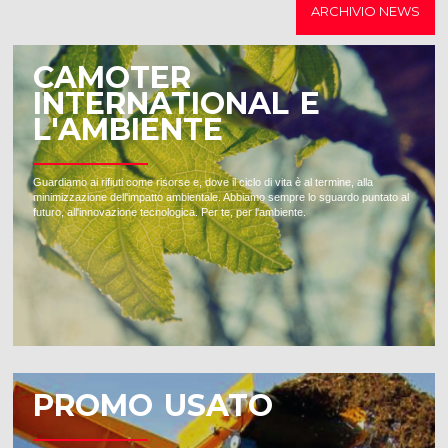
ARCHIVIO NEWS
CAMOTER
INTERNATIONAL E
L'AMBIENTE
Guardiamo ai rifiuti come risorse e, dove il ciclo di vita è al termine, alla
minimizzazione dell'impatto ambientale. Abbiamo sempre lo sguardo puntato al
futuro, all'innovazione tecnologica. Per te, per l'ambiente.
PROMO USATO