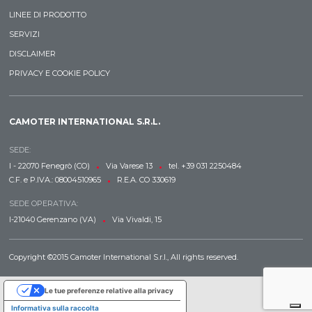
LINEE DI PRODOTTO
SERVIZI
DISCLAIMER
PRIVACY E COOKIE POLICY
CAMOTER INTERNATIONAL S.R.L.
SEDE:
•
•
I - 22070 Fenegrò (CO)
Via Varese 13
tel. +39 031 2250484
•
C.F. e P.IVA.: 08004510965
R.E.A. CO 330619
SEDE OPERATIVA:
•
I-21040 Gerenzano (VA)
Via Vivaldi, 15
Copyright ©2015 Camoter International S.r.l., All rights reserved.
Le tue preferenze relative alla privacy
Informativa sulla raccolta