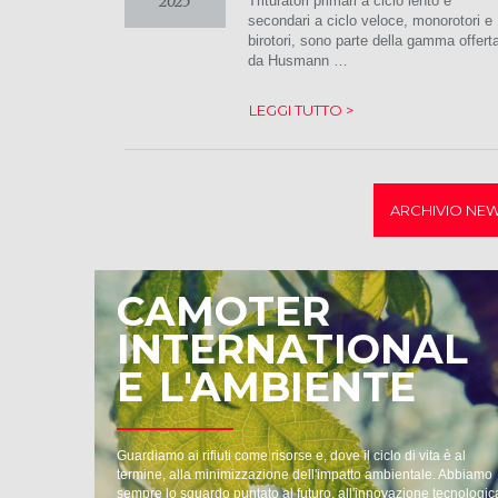
2025
Trituratori primari a ciclo lento e
secondari a ciclo veloce, monorotori e
birotori, sono parte della gamma offert
da Husmann …
LEGGI TUTTO >
ARCHIVIO NE
CAMOTER
INTERNATIONAL
E L'AMBIENTE
Guardiamo ai rifiuti come risorse e, dove il ciclo di vita è al
termine, alla minimizzazione dell'impatto ambientale. Abbiamo
sempre lo sguardo puntato al futuro, all'innovazione tecnologic