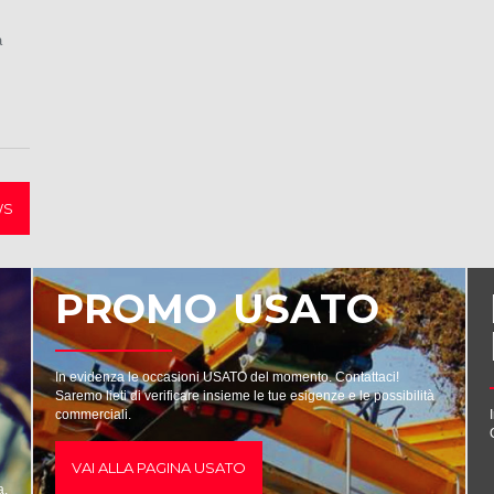
a
WS
PROMO USATO
In evidenza le occasioni USATO del momento. Contattaci!
Saremo lieti di verificare insieme le tue esigenze e le possibilità
commerciali.
VAI ALLA PAGINA USATO
a.