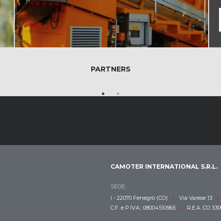
PARTNERS
CAMOTER INTERNATIONAL S.R.L.
SEDE:
•
•
I - 22070 Fenegrò (CO)
Via Varese 13
•
C.F. e P.IVA.: 08004510965
R.E.A. CO 330