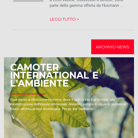
parte della gamma offerta da Husmann …
LEGGI TUTTO >
ARCHIVIO NEWS
CAMOTER
INTERNATIONAL E
L'AMBIENTE
Guardiamo ai rifiuti come risorse e, dove il ciclo di vita è al termine, alla
minimizzazione dell'impatto ambientale. Abbiamo sempre lo sguardo puntato al
futuro, all'innovazione tecnologica. Per te, per l'ambiente.