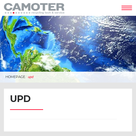
Tog
nav
HOMEPAGE
upd
UPD