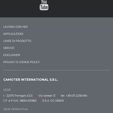
LAVORA CON NOI
APPLICAZIONI
LINEE DI PRODOTTO
SERVIZI
DISCLAIMER
PRIVACY E COOKIE POLICY
CAMOTER INTERNATIONAL S.R.L.
SEDE:
•
•
I - 22070 Fenegrò (CO)
Via Varese 13
tel. +39 031 2250484
•
C.F. e P.IVA.: 08004510965
R.E.A. CO 330619
SEDE OPERATIVA: