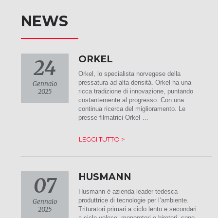
NEWS
ORKEL
24
Orkel, lo specialista norvegese della
pressatura ad alta densità. Orkel ha una
Gennaio
2025
ricca tradizione di innovazione, puntando
costantemente al progresso. Con una
continua ricerca del miglioramento. Le
presse-filmatrici Orkel …
LEGGI TUTTO >
HUSMANN
07
Husmann è azienda leader tedesca
produttrice di tecnologie per l’ambiente.
Gennaio
2025
Trituratori primari a ciclo lento e secondari
a ciclo veloce, monorotori e birotori, sono