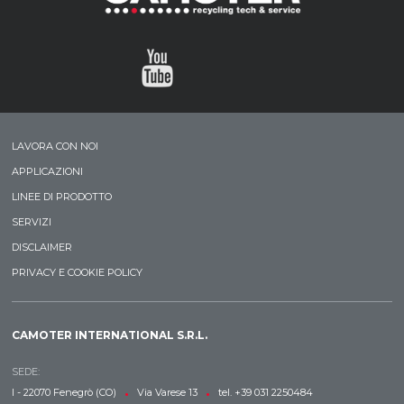
LAVORA CON NOI
APPLICAZIONI
LINEE DI PRODOTTO
SERVIZI
DISCLAIMER
PRIVACY E COOKIE POLICY
CAMOTER INTERNATIONAL S.R.L.
SEDE:
•
•
I - 22070 Fenegrò (CO)
Via Varese 13
tel. +39 031 2250484