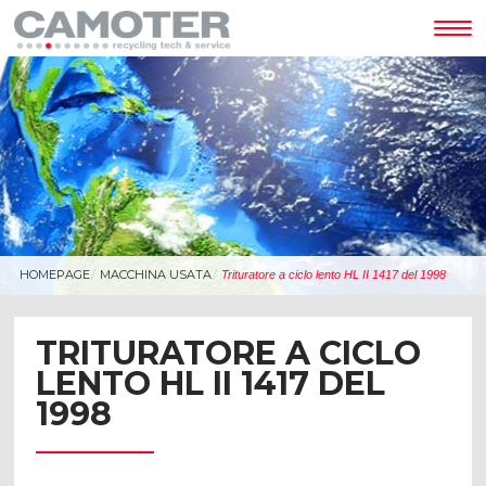
Tog
nav
HOMEPAGE
MACCHINA USATA
Trituratore a ciclo lento HL II 1417 del 1998
TRITURATORE A CICLO
LENTO HL II 1417 DEL
1998