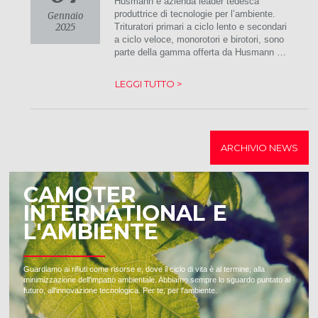
Husmann è azienda leader tedesca
produttrice di tecnologie per l’ambiente.
Gennaio
2025
Trituratori primari a ciclo lento e secondari
a ciclo veloce, monorotori e birotori, sono
parte della gamma offerta da Husmann …
LEGGI TUTTO >
ARCHIVIO NEWS
CAMOTER
INTERNATIONAL E
L'AMBIENTE
Guardiamo ai rifiuti come risorse e, dove il ciclo di vita è al termine, alla
minimizzazione dell'impatto ambientale. Abbiamo sempre lo sguardo puntato al
futuro, all'innovazione tecnologica. Per te, per l'ambiente.