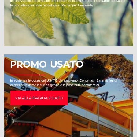
minimizzazione dell'impatto ambientale. Abbiamo sempre lo sguardo puntato al
futuro, all'innovazione tecnologica. Per te, per l'ambiente.
PROMO USATO
In evidenza le occasioni USATO del momento. Contattaci! Saremo lieti di
verificare insieme le tue esigenze e le possibilità commerciali.
VAI ALLA PAGINA USATO