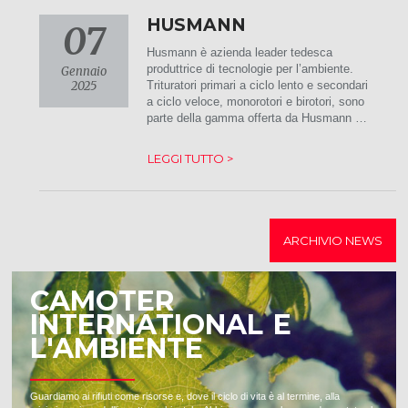
HUSMANN
07
Husmann è azienda leader tedesca
produttrice di tecnologie per l’ambiente.
Gennaio
2025
Trituratori primari a ciclo lento e secondari
a ciclo veloce, monorotori e birotori, sono
parte della gamma offerta da Husmann …
LEGGI TUTTO >
ARCHIVIO NEWS
CAMOTER
INTERNATIONAL E
L'AMBIENTE
Guardiamo ai rifiuti come risorse e, dove il ciclo di vita è al termine, alla