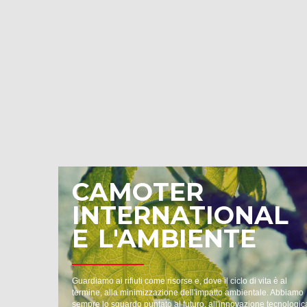
CAMOTER
INTERNATIONAL
E L'AMBIENTE
Guardiamo ai rifiuti come risorse e, dove il ciclo di vita è al
termine, alla minimizzazione dell'impatto ambientale. Abbiamo
sempre lo sguardo puntato al futuro, all'innovazione tecnologic