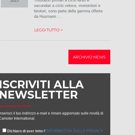
2025
Trituratori primari a ciclo lento e
secondari a ciclo veloce, monorotori e
birotori, sono parte della gamma offerta
da Husmann …
LEGGI TUTTO >
ARCHIVIO NEWS
ISCRIVITI ALLA
NEWSLETTER
Inserisci il tuo indirizzo e-mail e rimani aggiornato sulle novità di
Camoter International.
INFORMATIVA SULLA PRIVACY
Dichiaro di aver letto l'