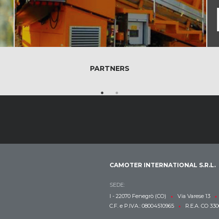
PARTNERS
CAMOTER INTERNATIONAL S.R.L.
SEDE:
•
•
I - 22070 Fenegrò (CO)
Via Varese 13
•
C.F. e P.IVA.: 08004510965
R.E.A. CO 330