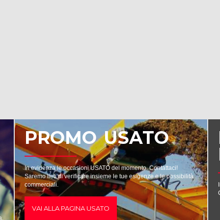
PROMO USATO
In evidenza le occasioni USATO del momento. Contattaci!
Saremo lieti di verificare insieme le tue esigenze e le possibilità
commerciali.
VAI ALLA PAGINA USATO
a.